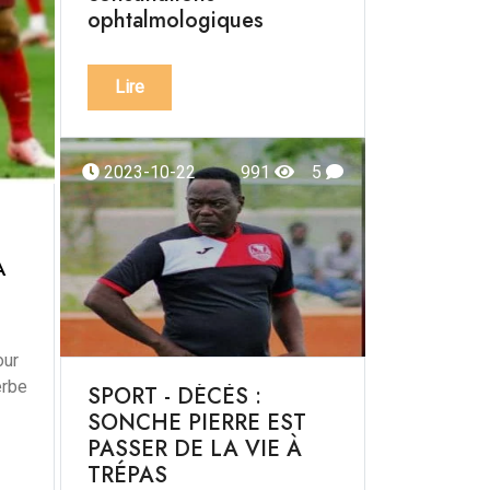
ophtalmologiques
Lire
2023-10-22
991
5
A
our
erbe
SPORT - DÉCÈS :
SONCHE PIERRE EST
PASSER DE LA VIE À
TRÉPAS