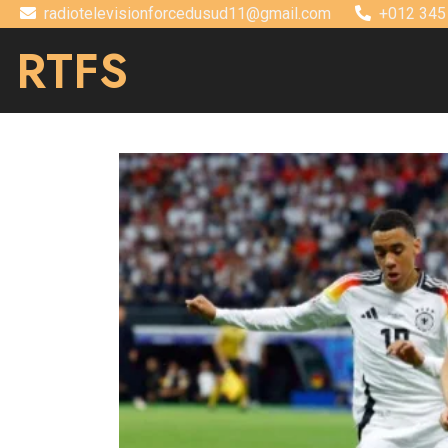
radiotelevisionforcedusud11@gmail.com
+012 345
RTFS