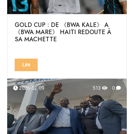
GOLD CUP : DE 《BWA KALE》 À
《BWA MARE》 HAITI REDOUTE À
SA MACHETTE
Lire
2026-02-09
513
0