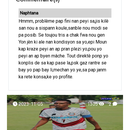
Naphtana
Hmmm, problème pap fini nan peyi sa,jis kilè
san nou a sispann koule,sanble nou modi se
pa posib. Se toujou tris a chak fwa nou gen
Yon jèn ki ale nan kondisyon sa yo,epi Moun
kap kraze peyi an ap pran plezi yo,pou yo
peyi an ap byen mâche. Tout direktè ponp yo
konplis de sa kap pase la,psk gaz rantre se
bay yo pap bay li,mechan yo ye,sa pap janm
ka rete konsa,ke yo profite.
2023-11-05
1305
2