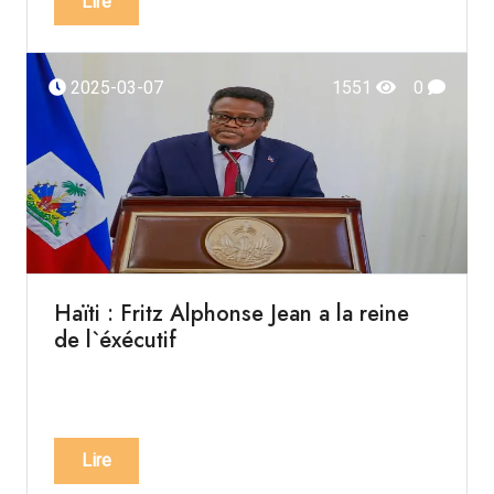
Lire
2025-03-07
1551
0
Haïti : Fritz Alphonse Jean a la reine
de l`éxécutif
Lire